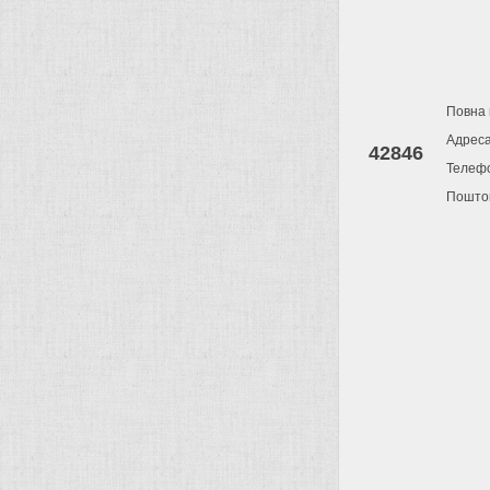
Повна 
Адрес
42846
Телеф
Поштов