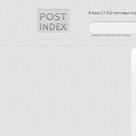
В базе 17 332 почтовых о
найти
введите индекс или город