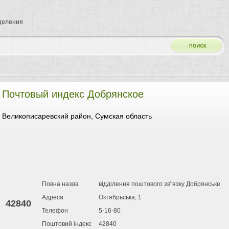
тделения
Почтовый индекс Добрянское
Великописаревский район, Сумская область
Повна назва
відділення поштового зв"язку Добрянське
Адреса
Октябрьська, 1
42840
Телефон
5-16-80
Поштовий індекс
42840