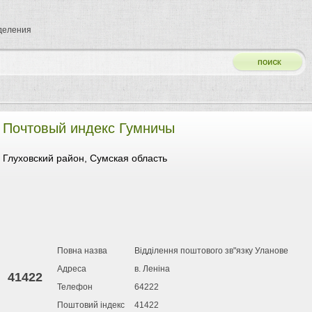
тделения
Почтовый индекс Гумничы
Глуховский район, Сумская область
Повна назва
Відділення поштового зв"язку Уланове
Адреса
в. Леніна
41422
Телефон
64222
Поштовий індекс
41422