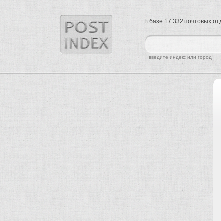
В базе 17 332 почтовых о
найти
введите индекс или город