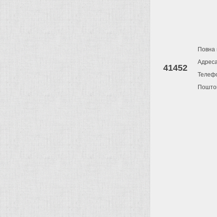
Повна 
Адрес
41452
Телеф
Поштов