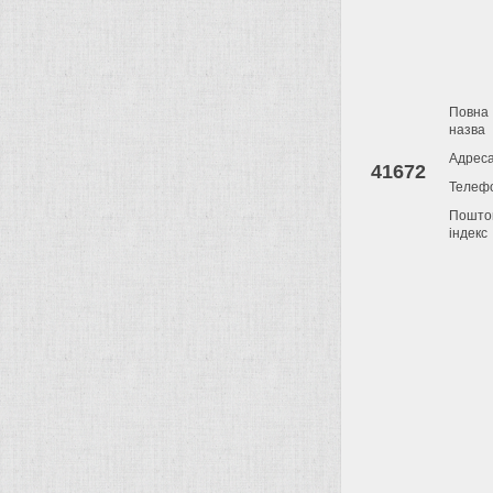
Повна
назва
Адрес
41672
Телеф
Пошто
індекс