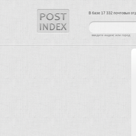
В базе 17 332 почтовых о
найти
введите индекс или город