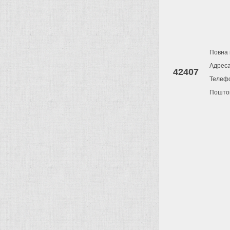
Повна 
Адрес
42407
Телеф
Поштов