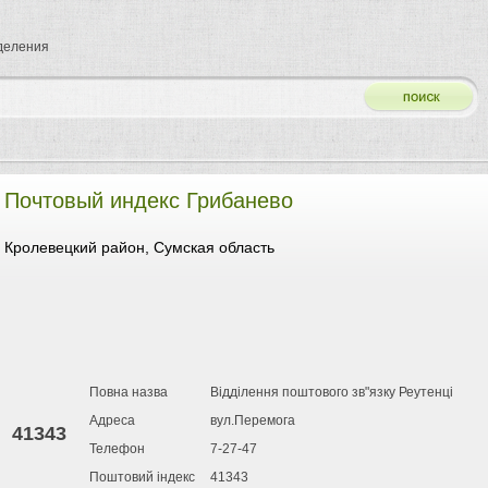
тделения
Почтовый индекс Грибанево
Кролевецкий район, Сумская область
Повна назва
Відділення поштового зв"язку Реутенці
Адреса
вул.Перемога
41343
Телефон
7-27-47
Поштовий індекс
41343