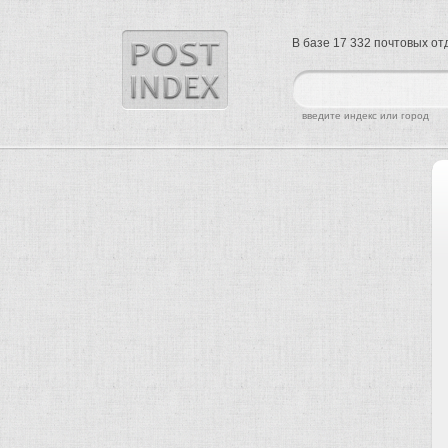
В базе 17 332 почтовых о
найти
введите индекс или город