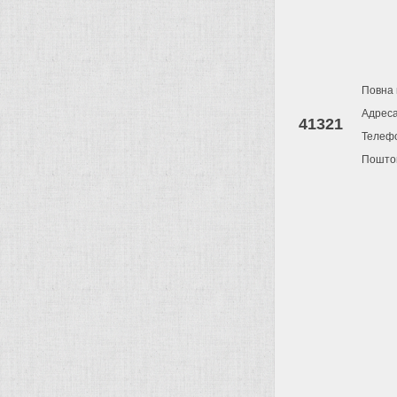
Повна 
Адрес
41321
Телеф
Поштов