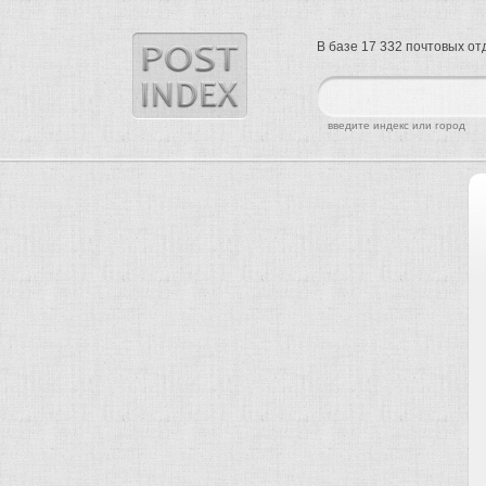
В базе 17 332 почтовых о
найти
введите индекс или город