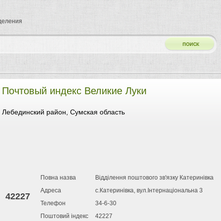
тделения
Почтовый индекс Великие Луки
Лебединский район, Сумская область
Повна назва
Відділення поштового зв'язку Катеринівка
Адреса
с.Катеринівка, вул.Інтернаціональна 3
42227
Телефон
34-6-30
Поштовий індекс
42227