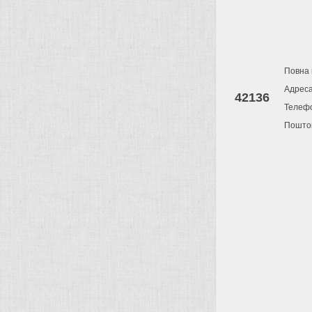
Повна 
Адрес
42136
Телеф
Поштов