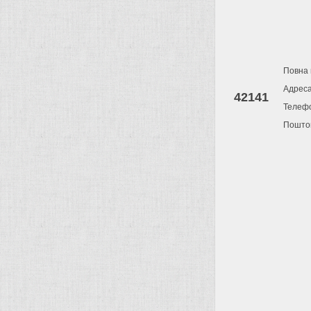
Повна 
Адрес
42141
Телеф
Поштов