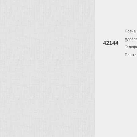
Повна 
Адрес
42144
Телеф
Поштов