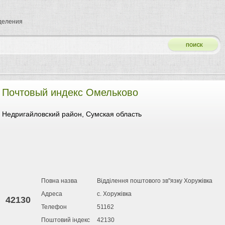
тделения
Почтовый индекс Омельково
Недригайловский район, Сумская область
Повна назва
Відділення поштового зв"язку Хоружівка
Адреса
с. Хоружівка
42130
Телефон
51162
Поштовий індекс
42130