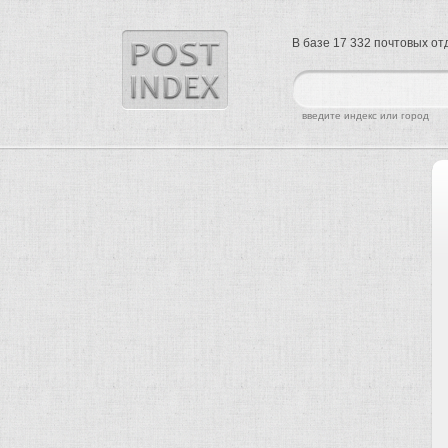
В базе 17 332 почтовых о
найти
введите индекс или город