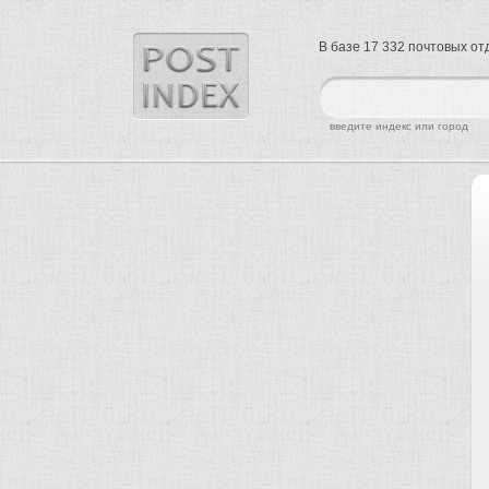
В базе 17 332 почтовых о
найти
введите индекс или город