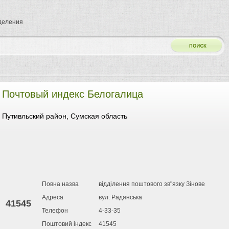
тделения
Почтовый индекс Белогалица
Путивльский район, Сумская область
Повна назва
відділення поштового зв"язку Зінове
Адреса
вул. Радянська
41545
Телефон
4-33-35
Поштовий індекс
41545