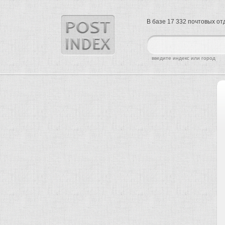
В базе 17 332 почтовых о
найти
введите индекс или город