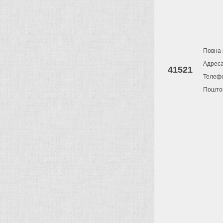
Повна 
Адрес
41521
Телеф
Поштов