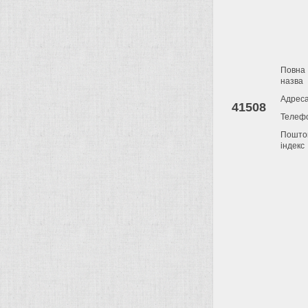
Повна
назва
Адрес
41508
Телеф
Пошто
індекс