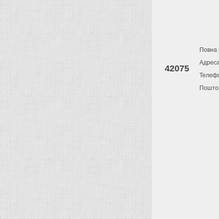
Повна 
Адрес
42075
Телеф
Поштов