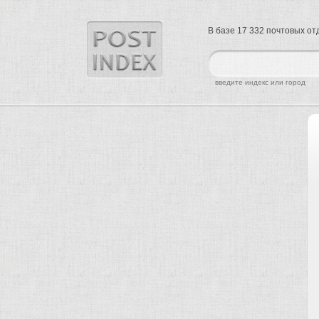
В базе 17 332 почтовых о
найти
введите индекс или город