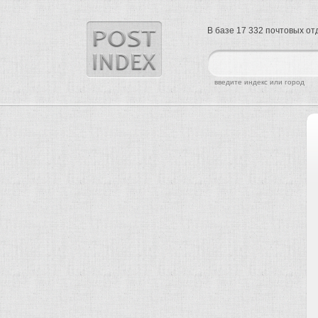
В базе 17 332 почтовых о
найти
введите индекс или город