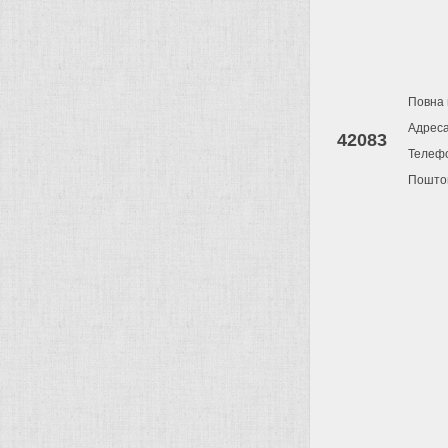
Повна 
Адрес
42083
Телеф
Поштов