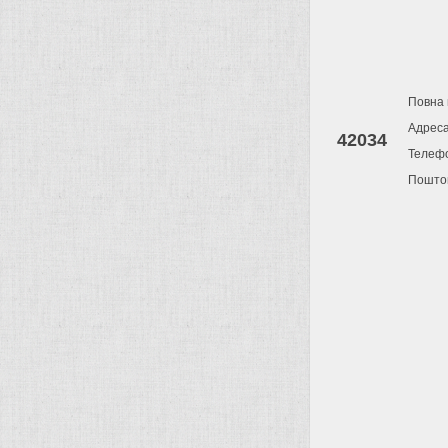
Повна 
Адрес
42034
Телеф
Поштов