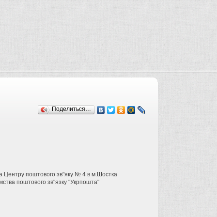
Поделиться…
а Центру поштового зв"яку № 4 в м.Шостка
ємства поштового зв"язку "Укрпошта"