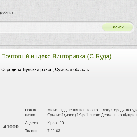
тделения
Почтовый индекс Винторивка (С-Буда)
Середина-Будский район, Сумская область
Повна
Міське відділення поштового зв'язку Середина Буд
назва
Сумської дирекції Українського Державного підпри
Адреса
Кірова 10
41000
Телефон
7-11-63