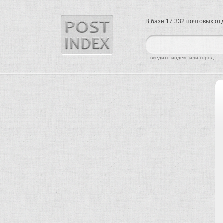
В базе 17 332 почтовых о
найти
введите индекс или город