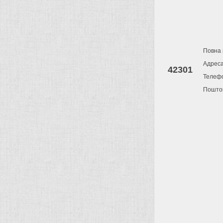
Повна 
Адрес
42301
Телеф
Поштов