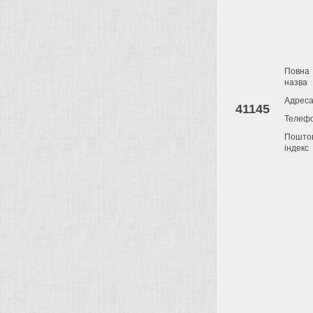
Повна
назва
Адрес
41145
Телеф
Пошто
індекс