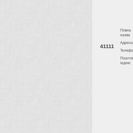
Повна
назва
Адреса
41111
Телеф
Пошто
індекс