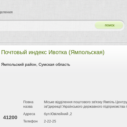
тделения
Почтовый индекс Ивотка (Ямпольская)
Ямпольский район, Сумская область
Повна
Міське відділення поштового зв'язку Ямпіль Центр
назва
зв"дирекції Українського державного підприємства 
Адреса
бул.Ювілейний ,2
41200
Телефон
2-22-25