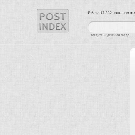
В базе 17 332 почтовых о
найти
введите индекс или город