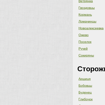
Ветрянка
Гвоздовцы
Кормань
Ломачинцы
Новоалексеевка
Ожево
Поселок
Ручей
Сокиряны
Сторож
Аршиця
Бобовцы
Буденец
Глибочок