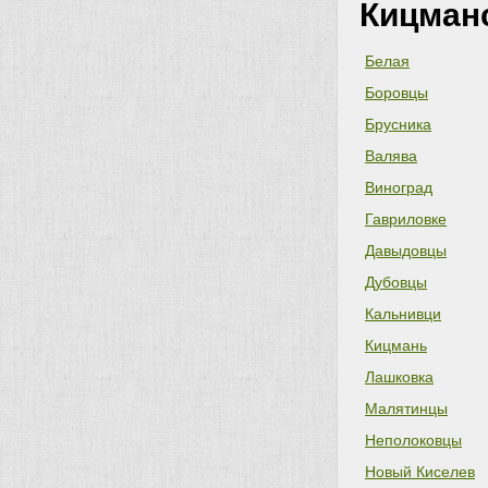
Кицман
Белая
Боровцы
Брусника
Валява
Виноград
Гавриловке
Давыдовцы
Дубовцы
Кальнивци
Кицмань
Лашковка
Малятинцы
Неполоковцы
Новый Киселев