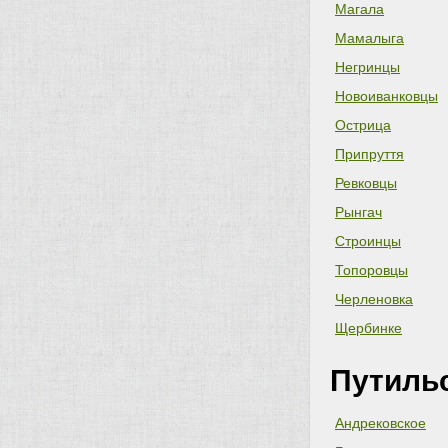
Магала
Мамалыга
Негринцы
Новоиванковцы
Острица
Припруття
Ревковцы
Рынгач
Строинцы
Топоровцы
Черленовка
Щербинке
Путиль
Андрековское