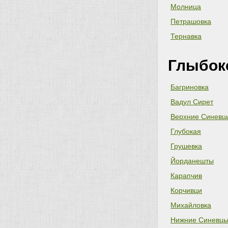
Молница
Петрашовка
Тернавка
Глыбок
Багриновка
Вадул Сирет
Верхние Синевц
Глубокая
Грушевка
Йорданешты
Карапчив
Корчивци
Михайловка
Нижние Синевц