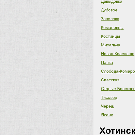
Давыдовка
Дубовое
Заволока
Комаровцы
Костинцы
Михальча
Новая Красношо
Панка
Слобода-Комар
Спасская
Старые Бросков
Тисовец
Череш
Ясени
Хотинс