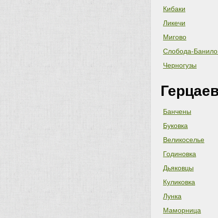
Кибаки
Ликечи
Мигово
Слобода-Банило
Черногузы
Герцаев
Банчены
Буковка
Великоселье
Годиновка
Дьяковцы
Куликовка
Лунка
Маморница