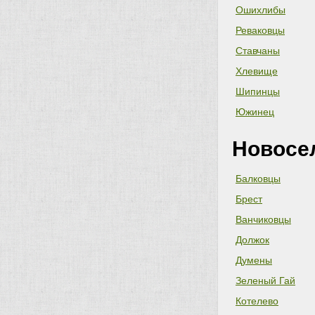
Ошихлибы
Реваковцы
Ставчаны
Хлевище
Шипинцы
Южинец
Новосе
Балковцы
Брест
Ванчиковцы
Должок
Думены
Зеленый Гай
Котелево