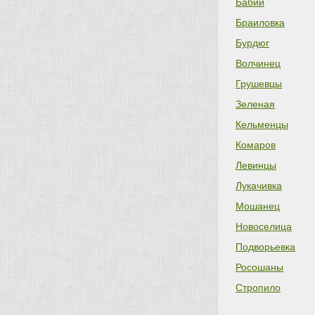
Бабий
Браиловка
Бурдюг
Волчинец
Грушевцы
Зеленая
Кельменцы
Комаров
Левинцы
Лукачивка
Мошанец
Новоселица
Подворьевка
Росошаны
Стропило