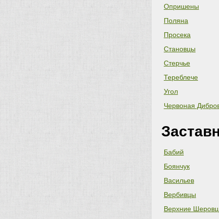
Опришены
Поляна
Просека
Становцы
Стерчье
Тереблече
Угол
Червоная Дибро
Застав
Бабий
Боянчук
Васильев
Вербивцы
Верхние Шеров