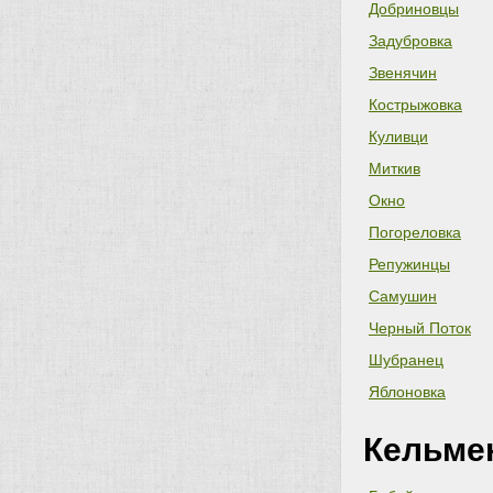
Добриновцы
Задубровка
Звенячин
Кострыжовка
Куливци
Миткив
Окно
Погореловка
Репужинцы
Самушин
Черный Поток
Шубранец
Яблоновка
Кельме