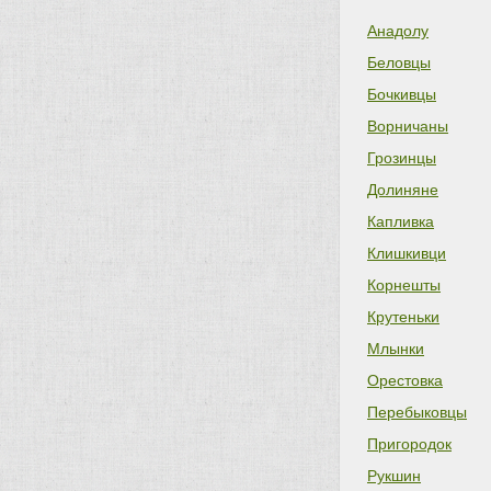
Анадолу
Беловцы
Бочкивцы
Ворничаны
Грозинцы
Долиняне
Капливка
Клишкивци
Корнешты
Крутеньки
Млынки
Орестовка
Перебыковцы
Пригородок
Рукшин