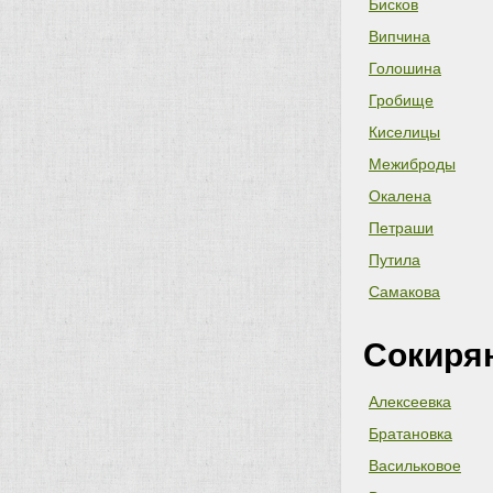
Бисков
Випчина
Голошина
Гробище
Киселицы
Межиброды
Окалена
Петраши
Путила
Самакова
Сокиря
Алексеевка
Братановка
Васильковое