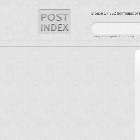
В базе 17 332 почтовых о
найти
введите индекс или город