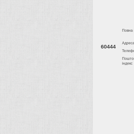
Повна 
Адрес
60444
Телеф
Пошто
індекс