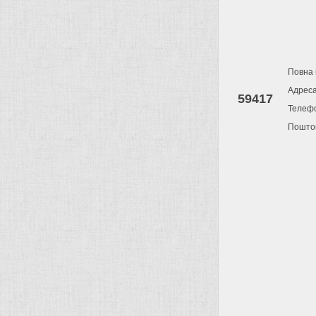
Повна 
Адрес
59417
Телеф
Поштов