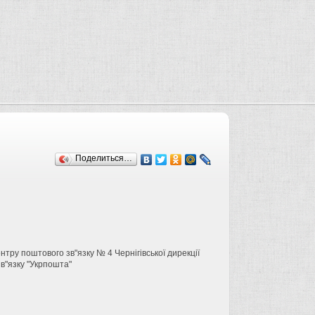
Поделиться…
ентру поштового зв"язку № 4 Чернігівської дирекції
в"язку "Укрпошта"