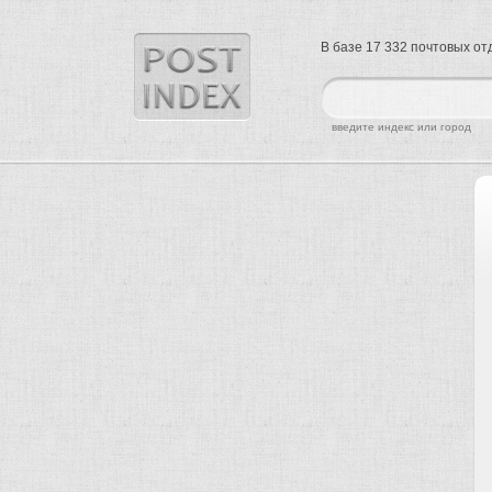
В базе 17 332 почтовых о
найти
введите индекс или город