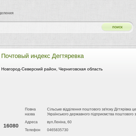
тделения
Почтовый индекс Дегтяревка
Новгород-Северский район, Черниговская область
Повна
Сільське відділення поштового зв'язку Дігтярівка ц
назва
Українського державного підприємства поштового з
Адреса
вул.Леніна, 60
16080
Телефон
0465835730