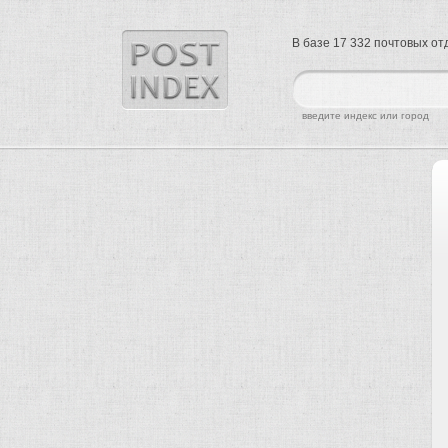
В базе 17 332 почтовых о
найти
введите индекс или город