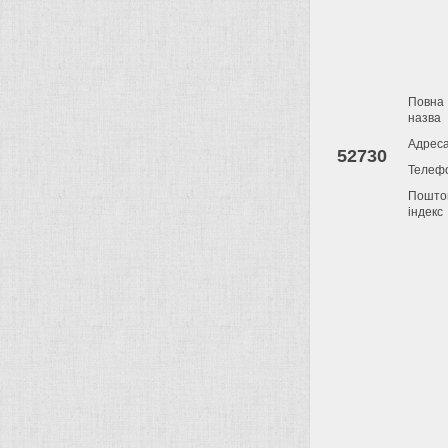
Повна
назва
Адрес
52730
Телеф
Пошто
індекс