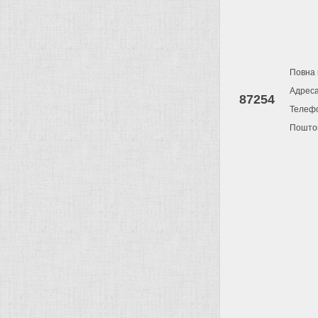
Повна 
Адрес
87254
Телеф
Поштов