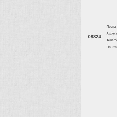
Повна 
Адрес
08824
Телеф
Поштов