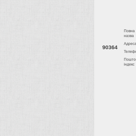
Повна
назва
Адрес
90364
Телеф
Пошто
індекс