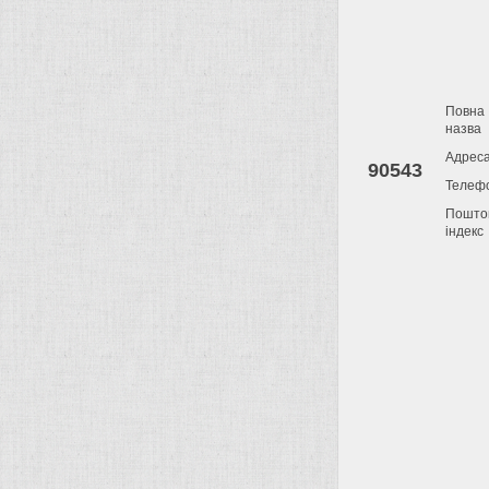
Повна
назва
Адрес
90543
Телеф
Пошто
індекс