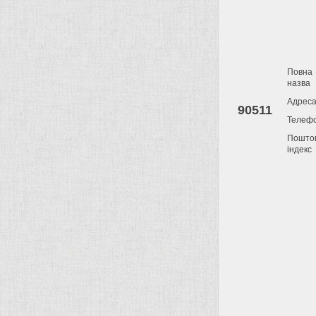
Повна
назва
Адрес
90511
Телеф
Пошто
індекс