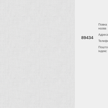
Повна
назва
Адрес
89434
Телеф
Пошто
індекс