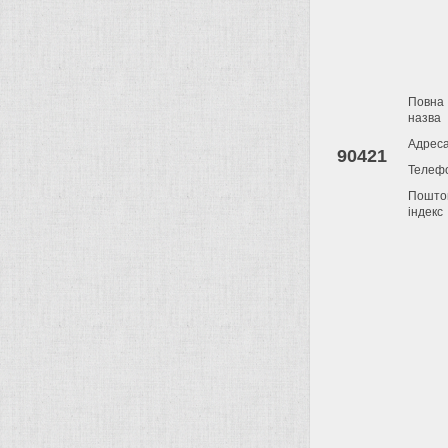
Повна
назва
Адрес
90421
Телеф
Пошто
індекс