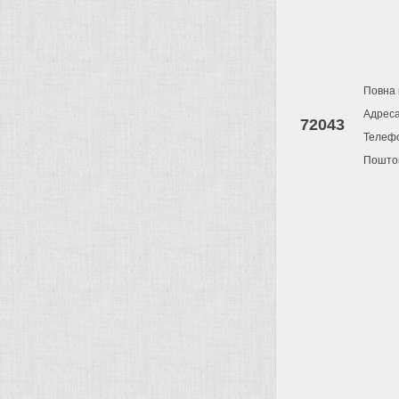
Повна 
Адрес
72043
Телеф
Поштов