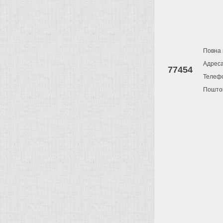
Повна 
Адрес
77454
Телеф
Поштов