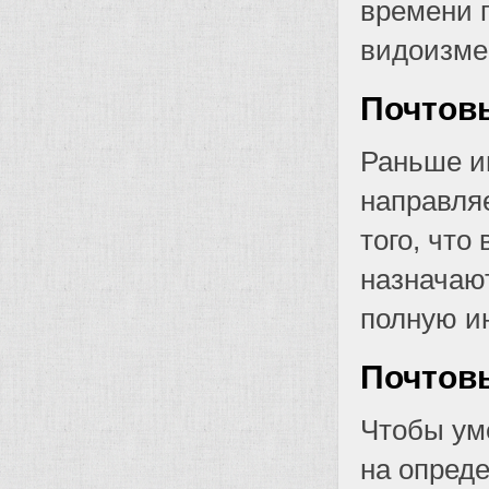
времени 
видоизме
Почтовы
Раньше и
направляе
того, что
назначают
полную и
Почтовы
Чтобы ум
на опред