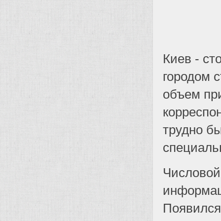
Киев - с
городом с
объем пр
корреспо
трудно бы
специаль
Числовой
информац
Появился 