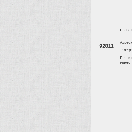
Повна 
Адрес
92811
Телеф
Пошто
індекс