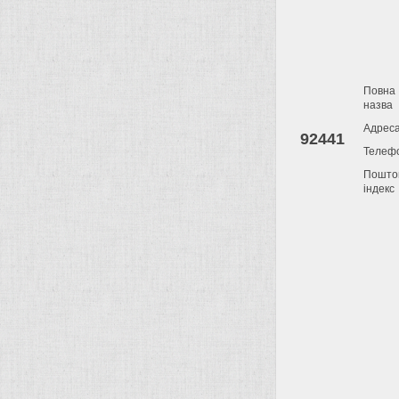
Повна
назва
Адрес
92441
Телеф
Пошто
індекс