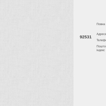
Повна 
Адрес
92531
Телеф
Пошто
індекс