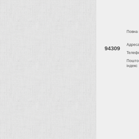
Повна 
Адрес
94309
Телеф
Пошто
індекс