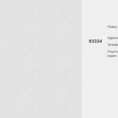
Повна 
Адрес
93334
Телеф
Пошто
індекс